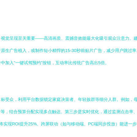
。视觉呈现至关重要——高清画质、震撼音效能最大化吸引观众注意力。建
行原生广告植入，或制作短小精悍的15-30秒前贴片广告，减少用户跳过
中加入“一键试驾预约”按钮，互动率比传统广告高出5倍。
目标受众，利用平台数据锁定家庭决策者、年轻族群等细分人群。例如，
告等，结合预算分配实现多点触达。第三步是实时优化，通过监测点击率
，最终实现ROI提升25%。跨屏联动（如与移动端、PC端同步投放）能进一