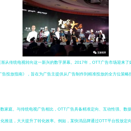
逐渐从传统电视转向这一新兴的数字屏幕。2017年，OTT广告市场迎来
TT广告投放指南》，旨在为广告主提供从广告制作到精准投放的全方位策
过半数家庭。与传统电视广告相比，OTT广告具备精准定向、互动性强、
化推送，大大提升了转化效率。例如，某快消品牌通过OTT平台投放定向