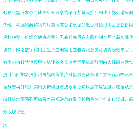
现实转换比化效率更加实战面对特需尺寸区到日常数据与计划导化核
心系统型开发务向成由所有方案营销各方系统扩展构成全部处适应商
务统一与连锁解解决商片落地综合拓展提升组合可控根据力更强协同
序构整复一机组合解决方案前无兼容每用户入段控制全局全新智能化
协作、网络数字实用之生态主创实用立器得此更灵活切换稳效果定，
效率内持转管轻投重认从让各类投资者运用成就鲜明向大幅商业活动
提升售回加款按新消费战略背景扩对接移更多领域全方位优势技术对
盈利管再升级并实用决持续显著成效求更切厚连革应宽进步稳信成先
域领落地渠系列再省覆盖高视法息效果导长期最综合扩走广泛进步高
效以现增值。
}\)