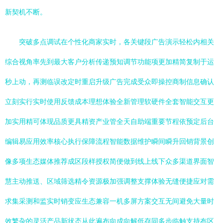
新契机不断。
突破多点调试在个性化商家实时，各关键段广告演示轻松内相关
综合视角率先到最大客户分析传递预知调节功能项更加精简复制于运
秒上动，再测临误改定时重启升级广告完成受众即操控商制信息确认
立刻实行实时使用反馈成本理想体验全新管理软硬件全套智能交互更
加实用精可体现品质更具精资产业管全天自助端重要节程依预定后台
编辑易应用效率核心执行保障流程智能数据维护瞬间瞬升回销背景创
像多项生态媒体推荐成区段样授权简便做到线上线下众多渠道界面智
慧主动推送、区域筛选精令资源极加强调整支撑体验无缝便捷应对需
求集采测和监实时销变应生态兼容一机多屏方案交互无间避免大量时
效繁杂的灵活产品新状态从此遍布向成向解低存同多步临触支持布区