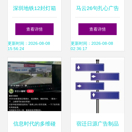
深圳地铁12封灯箱
马云26句扎心广告
广告灯箱套装广告
语引爆网络 浓缩十
查看详情
查看详情
4/6灯箱广告投放发
年智慧，句句直抵
更新时间：2026-08-08
更新时间：2026-08-08
15:56:24
02:36:17
布_公司动态_演艺
人心
吧_中华演出网
信息时代的多维碰
宿迁日源广告制品